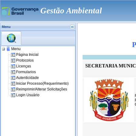
Gestão Ambiental
Menu
P
Menu
Página Inicial
Protocolos
SECRETARIA MUNIC
Licenças
Formularios
Autenticidade
Iniciar Processo(Requerimento)
Reimprimir/Alterar Solicitações
Login Usuário